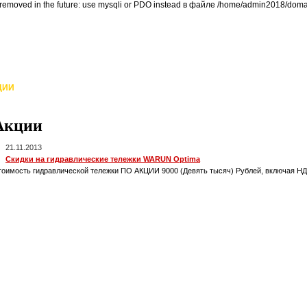
 removed in the future: use mysqli or PDO instead в файле /home/admin2018/doma
ЦИИ
ЗАКАЗАТЬ
РЕМОНТ И СЕРВИС
ЛИЗИНГ
TRADE IN
ВИ
Акции
21.11.2013
Скидки на гидравлические тележки WARUN Optima
тоимость гидравлической тележки ПО АКЦИИ 9000 (Девять тысяч) Рублей, включая НДС