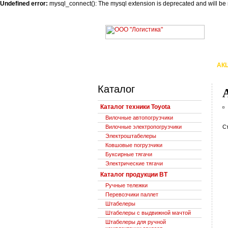
Undefined error:
mysql_connect(): The mysql extension is deprecated and will be
О КОМПАНИИ
АРЕНДА
АК
Каталог
Каталог техники Toyota
Вилочные автопогрузчики
Вилочные электропогрузчики
С
Электроштабелеры
Ковшовые погрузчики
Буксирные тягачи
Электрические тягачи
Каталог продукции BT
Ручные тележки
Перевозчики паллет
Штабелеры
Штабелеры с выдвижной мачтой
Штабелеры для ручной