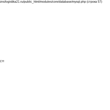
ins/logistika21.ru/public_html/modules/core/database/mysql.php (строка 57)
518-340
Тел./факс (8362)
8-960-314-44-15
Тел.
ДЕО
ВАКАНСИИ
КОНТАКТЫ
!!!