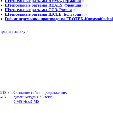
Штепсельные разъемы REMA, Германия
(0)
Штепсельные разъемы REALS, Франция
(0)
Штепсельные разъемы ССЭ, Россия
(0)
Штепсельные разъемы ЩСЕЕ, Болгария
(0)
Гибкие перемычки производства FRÖTEK-Kunststofftech
править заявку »
 518-340
Создание сайта, продвижение:
4-15
дизайн-студия "Алекс"
CMS HostCMS