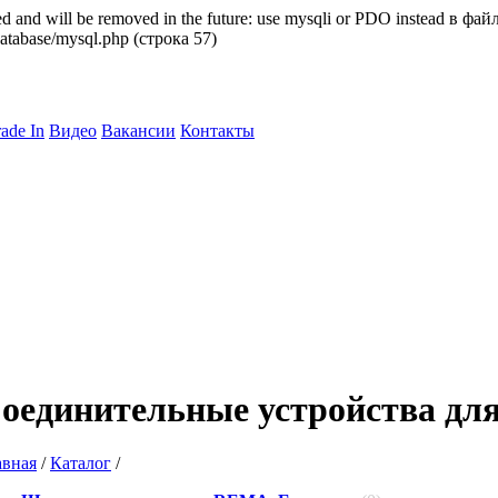
d and will be removed in the future: use mysqli or PDO instead в фай
atabase/mysql.php (строка 57)
rade In
Видео
Вакансии
Контакты
оединительные устройства для
авная
/
Каталог
/