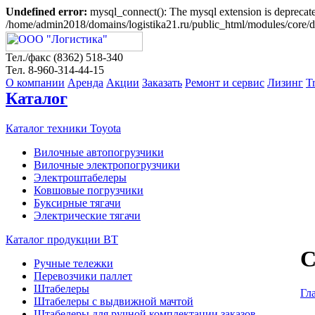
Undefined error:
mysql_connect(): The mysql extension is deprecate
/home/admin2018/domains/logistika21.ru/public_html/modules/core/d
Тел./факс (8362)
518-340
Тел.
8-960-314-44-15
О компании
Аренда
Акции
Заказать
Ремонт и сервис
Лизинг
T
Каталог
Каталог техники Toyota
Вилочные автопогрузчики
Вилочные электропогрузчики
Электроштабелеры
Ковшовые погрузчики
Буксирные тягачи
Электрические тягачи
Каталог продукции BT
С
Ручные тележки
Перевозчики паллет
Штабелеры
Гл
Штабелеры с выдвижной мачтой
Штабелеры для ручной комплектации заказов