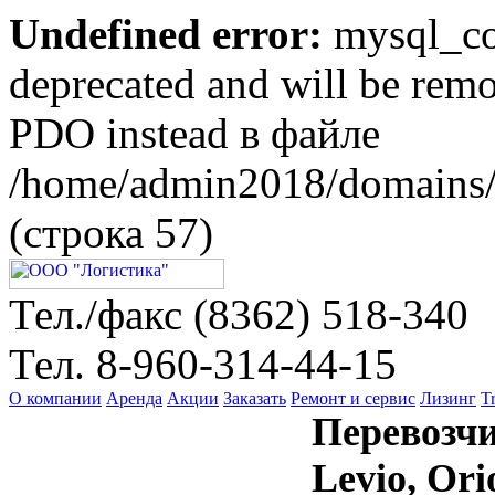
Undefined error:
mysql_con
deprecated and will be remo
PDO instead в файле
/home/admin2018/domains/l
(строка 57)
Тел./факс (8362)
518-340
Тел.
8-960-314-44-15
О компании
Аренда
Акции
Заказать
Ремонт и сервис
Лизинг
T
Перевозчи
Levio, Ori