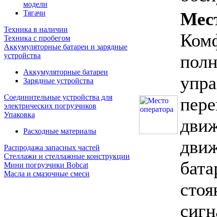
модели
Тягачи
Мес
Техника в наличии
Комф
Техника с пробегом
Аккумуляторные батареи и зарядные
устройства
полн
Аккумуляторные батареи
упра
Зарядные устройства
Соединительные устройства для
пере
электрических погрузчиков
Упаковка
движ
Расходные материалы
движ
Распродажа запасных частей
Стеллажи и стеллажные конструкции
бата
Мини погрузчики Bobcat
Масла и смазочные смеси
стоя
сигн