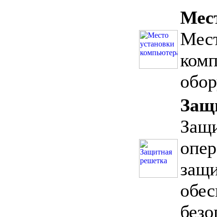
Мес
Мест
комп
обор
Защ
Защи
опер
защи
обес
безо