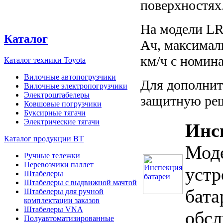
поверхностях
На модели LR
Каталог
Aч, максималь
км/ч с номин
Каталог техники Toyota
Вилочные автопогрузчики
Для дополнит
Вилочные электропогрузчики
Электроштабелеры
защитную реш
Ковшовые погрузчики
Буксирные тягачи
Электрические тягачи
Инс
Каталог продукции BT
Моде
Ручные тележки
Перевозчики паллет
устр
Штабелеры
Штабелеры с выдвижной мачтой
бата
Штабелеры для ручной
комплектации заказов
Штабелеры VNA
обсл
Полуавтоматизированные